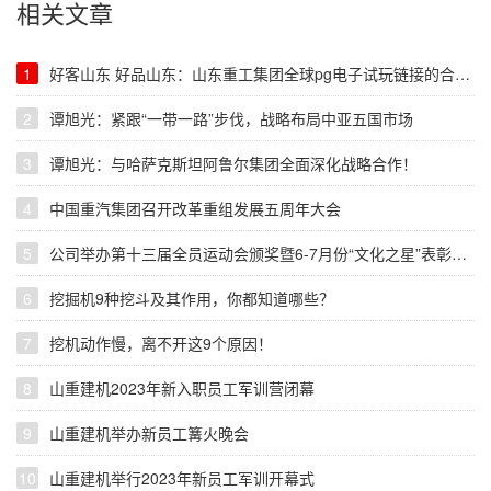
相关文章
1
好客山东 好品山东：山东重工集团全球pg电子试玩链接的合作伙伴大会暨pg电子游戏网站的产品展示会在哈萨克斯坦举行
2
谭旭光：紧跟“一带一路”步伐，战略布局中亚五国市场
3
谭旭光：与哈萨克斯坦阿鲁尔集团全面深化战略合作！
4
中国重汽集团召开改革重组发展五周年大会
5
公司举办第十三届全员运动会颁奖暨6-7月份“文化之星”表彰仪式
6
挖掘机9种挖斗及其作用，你都知道哪些？
7
挖机动作慢，离不开这9个原因！
8
山重建机2023年新入职员工军训营闭幕
9
山重建机举办新员工篝火晚会
10
山重建机举行2023年新员工军训开幕式