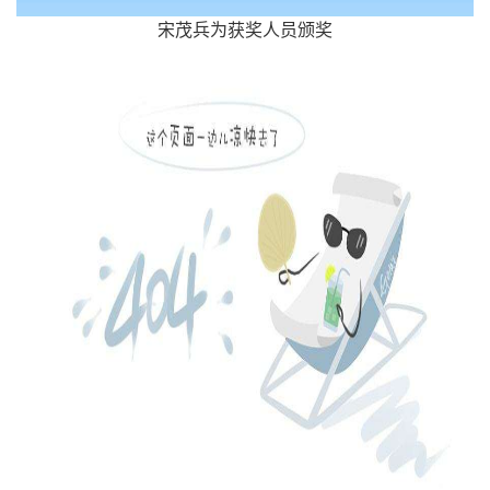
宋茂兵为获奖人员颁奖