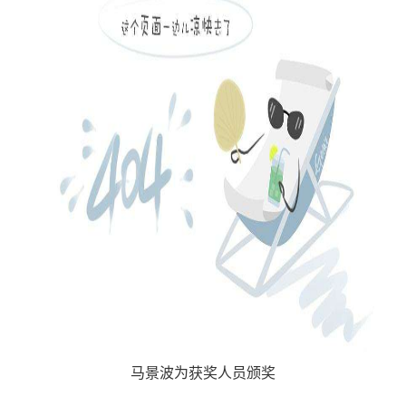
马景波为获奖人员颁奖