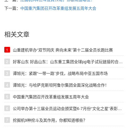
下一篇：
中国重汽集团召开改革重组发展五周年大会
相关文章
1
山重建机举办“双节同庆 奔向未来”第十二届全员长跑比赛
2
好客山东 好品山东：山东重工集团全球pg电子试玩链接的合作伙伴大会暨pg电子游戏网站的产品展示会在哈萨克斯坦举行
3
谭旭光：紧跟“一带一路”步伐，战略布局中亚五国市场
4
谭旭光：与哈萨克斯坦阿鲁尔集团全面深化战略合作！
5
中国重汽集团召开改革重组发展五周年大会
6
公司举办第十三届全员运动会颁奖暨6-7月份“文化之星”表彰仪式
7
挖掘机9种挖斗及其作用，你都知道哪些？