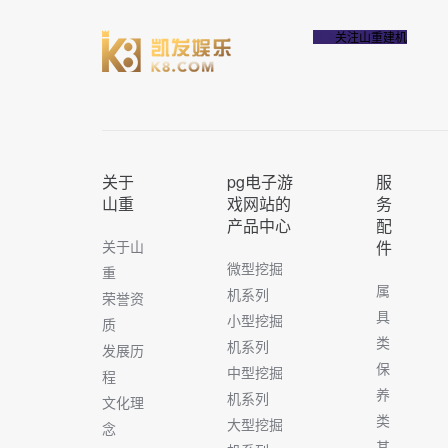
关注山重建机
关于
pg电子游
服
山重
戏网站的
务
产品中心
配
关于山
件
微型挖掘
重
属
机系列
荣誉资
具
小型挖掘
质
类
机系列
发展历
保
中型挖掘
程
养
机系列
文化理
类
大型挖掘
念
其