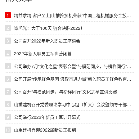
1
精益求精 客户至上|山推挖掘机荣获“中国工程机械服务金扳手奖”
2
谭旭光：大干100天 链合决胜2022！
3
公司召开2022年新入职员工座谈会
4
2022年新入职员工军训营闭幕
5
公司举办7月“文化之星”表彰会暨“与模范同步，与榜样同行”文化宣讲活动
6
公司开展“传承红色基因 汲取奋进力量”新入职员工红色教育活动
7
公司召开“与模范同步，与榜样同行”文化之星宣讲比赛
8
山重建机召开党委理论学习中心组（扩大）会议暨领导干部务虚会议
9
公司举行2022年新员工军训开幕式
10
山重建机喜迎2022届新员工报到