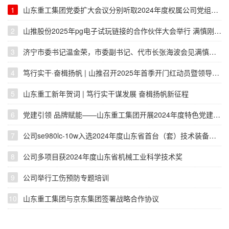
1
山东重工集团党委扩大会议分别听取2024年度权属公司党组织、直属党组织书记全面从严治党述责述廉和抓基层党建工作述职
2
山推股份2025年pg电子试玩链接的合作伙伴大会举行 满慎刚张海波出席并致辞
3
济宁市委书记温金荣，市委副书记、代市长张海波会见满慎刚一行
4
笃行实干·奋楫扬帆 | 山推召开2025年首季开门红动员暨领导干部会议
5
山东重工新年贺词 | 笃行实干谋发展 奋楫扬帆新征程
6
党建引领 品牌赋能——山东重工集团开展2024年度特色党建品牌创评活动
7
公司se980lc-10w入选2024年度山东省首台（套）技术装备生产企业及产品名单
8
公司多项目获2024年度山东省机械工业科学技术奖
9
公司举行工伤预防专题培训
10
山东重工集团与京东集团签署战略合作协议