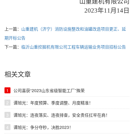
山重建机有限公司
2023年11月14日
上一篇：
山重建机（济宁）消防设施整改和油罐改造项目更正、延
期开标公告
下一篇：
临沂山重挖掘机有限公司工程车辆运输业务项目招标公告
相关文章
1
公司喜获“2023山东省级智能工厂”殊荣
2
谭旭光：年度预算、季度调整、月度精准！
3
谭旭光：连夜落实、连夜排查，安全责任扛牢在肩！
4
谭旭光：争分夺秒，决胜2023！