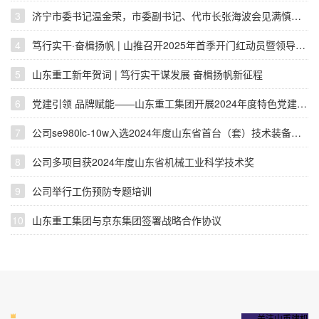
3
济宁市委书记温金荣，市委副书记、代市长张海波会见满慎刚一行
4
笃行实干·奋楫扬帆 | 山推召开2025年首季开门红动员暨领导干部会议
5
山东重工新年贺词 | 笃行实干谋发展 奋楫扬帆新征程
6
党建引领 品牌赋能——山东重工集团开展2024年度特色党建品牌创评活动
7
公司se980lc-10w入选2024年度山东省首台（套）技术装备生产企业及产品名单
8
公司多项目获2024年度山东省机械工业科学技术奖
9
公司举行工伤预防专题培训
10
山东重工集团与京东集团签署战略合作协议
关注山重建机