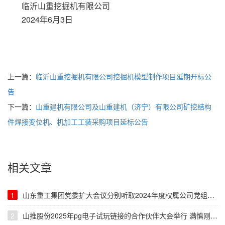
临沂山重挖掘机有限公司
2024年6月3日
上一篇：
临沂山重挖掘机有限公司挖掘机模型制作项目延期开标公
告
下一篇：
山重建机有限公司及山重建机（济宁）有限公司矿挖结构
件焊接变位机、机加工工装采购项目延标公告
相关文章
1
山东重工集团党委扩大会议分别听取2024年度权属公司党组织、直属党组织书记全面从严治党述责述廉和抓基层党建工作述职
2
山推股份2025年pg电子试玩链接的合作伙伴大会举行 满慎刚张海波出席并致辞