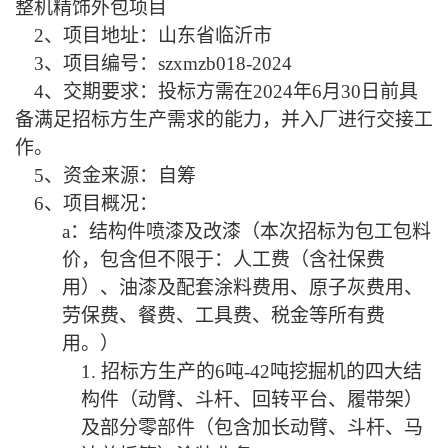
整机精饰外包项目
2、项目地址：山东省临沂市
3、项目编号：szxmzb018-2024
4、交期要求：
投标方需在
2024年6月30日前具
备满足招标方生产需求的能力，并入厂进行交接工
作。
5、资金来源：自筹
6、项目概况：
a：结构件喷漆及改漆（本次招标为包工包料
价，包含但不限于：人工费（含社保费
用）、油漆及配套涂料费用、原子灰费用、
劳保费、餐费、工具费、税金等所有费
用。）
1.
招标方
生产的
6吨-42吨挖掘机的四大结
构件（动臂、斗杆、回转平台、履带架）
及部分零部件（包含加长动臂、斗杆、马