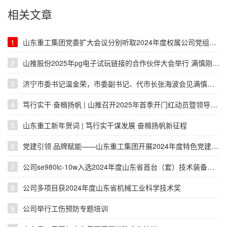
相关文章
1
山东重工集团党委扩大会议分别听取2024年度权属公司党组织、直属党组织书记全面从严治党述责述廉和抓基层党建工作述职
2
山推股份2025年pg电子试玩链接的合作伙伴大会举行 满慎刚张海波出席并致辞
3
济宁市委书记温金荣，市委副书记、代市长张海波会见满慎刚一行
4
笃行实干·奋楫扬帆 | 山推召开2025年首季开门红动员暨领导干部会议
5
山东重工新年贺词 | 笃行实干谋发展 奋楫扬帆新征程
6
党建引领 品牌赋能——山东重工集团开展2024年度特色党建品牌创评活动
7
公司se980lc-10w入选2024年度山东省首台（套）技术装备生产企业及产品名单
8
公司多项目获2024年度山东省机械工业科学技术奖
9
公司举行工伤预防专题培训