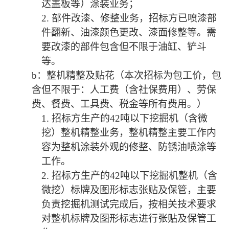
达盖板等）涂装业务；
2.
部件改漆、修整业务，
招标方
已喷漆部
件翻新、油漆颜色更改、漆面修整等。需
要改漆的部件包含但不限于油缸、铲斗
等。
b：整机精整及贴花（本次招标为包工价，包
含但不限于：人工费（含社保费用）、劳保
费、餐费、工具费、税金等所有费用。）
1.
招标方
生产的
42吨
以下
挖掘机
（
含微
挖
）
整机精整业务，整机精整主要工作内
容为整机涂装外观的修整、防锈油喷涂等
工作。
2.
招标方
生产的
42吨
以下
挖掘机整机
（
含
微挖
）
标牌及图形标志张贴及保管，主要
负责挖掘机测试完成后，按相关技术要求
对整机标牌及图形标志进行张贴及保管工