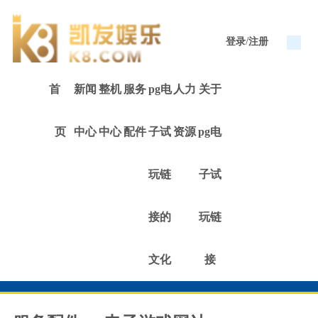
/
登录
注册
首
新闻
整机
服务
pg电
人力
关于
页
中心
中心
配件
子试
资源
pg电
玩链
子试
接的
玩链
文化
接