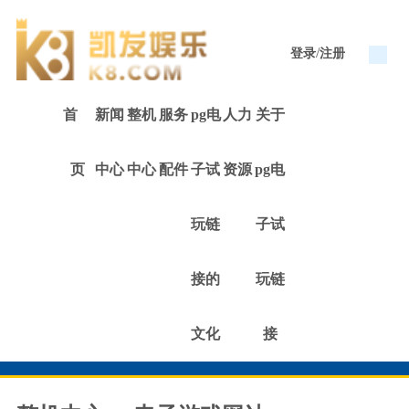
/
登录
注册
首
新闻
整机
服务
pg电
人力
关于
页
中心
中心
配件
子试
资源
pg电
玩链
子试
接的
玩链
文化
接