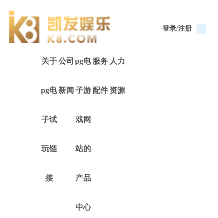
/
登录
注册
关于
公司
pg电
服务
人力
pg电
新闻
子游
配件
资源
子试
戏网
玩链
站的
接
产品
中心