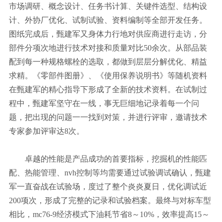
市场调研、概念设计、任务书计算、关键件选型、结构设
计、外协厂优化、试制试验、资料编制等全部开发任务。
图纸完成后，甄建军又身体力行地对供应商进行走访，分
部件分项次地进行技术对接和质量对比50余次。从部品装
配到每一种规格螺栓的选取，都做到层层分解优化、精益
求精。《零部件图册》、《使用保养说明书》等随机资料
在甄建军的精心指导下形成了全新的技术资料。在试制过
程中，甄建军坚守在一线，事无巨细地记录着每一个问
题，把出现的问题一一找到对策，并进行评审，邀请技术
专家参加评审达8次。
卓越的性能是产品成功的首要指标，挖掘机的性能匹
配、热能管理、nvh控制等均需要通过试验调试确认，甄建
军一直奋战在试验场，度过了整个炎炎夏日，优化调试近
200项次，形成了完整的记录和试验档案。最终与对标车型
相比，mc76-9经济模式下油耗节省8～10%，效率提高15～