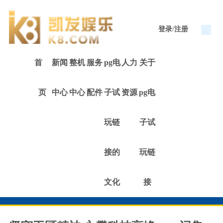
/
登录
注册
首
新闻
整机
服务
pg电
人力
关于
页
中心
中心
配件
子试
资源
pg电
玩链
子试
接的
玩链
文化
接